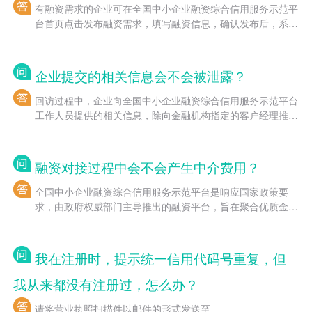
有融资需求的企业可在全国中小企业融资综合信用服务示范平
台首页点击发布融资需求，填写融资信息，确认发布后，系统
会为您推荐合适的金融产品。选择金融产品并提交预审材料
后，等待工作人员电话回访。
企业提交的相关信息会不会被泄露？
回访过程中，企业向全国中小企业融资综合信用服务示范平台
工作人员提供的相关信息，除向金融机构指定的客户经理推送
外，将严格保密不会提供给任何第三方。
融资对接过程中会不会产生中介费用？
全国中小企业融资综合信用服务示范平台是响应国家政策要
求，由政府权威部门主导推出的融资平台，旨在聚合优质金融
服务资源，快速响应企业融资需求，提升产融对接效率，解决
企业融资难、融资贵问题。在协助企业进行融资对接的过程
中，全国中小企业融资综合信用服务示范平台具有政府公益性
我在注册时，提示统一信用代码号重复，但
质，不收取任何费用。
我从来都没有注册过，怎么办？
请将营业执照扫描件以邮件的形式发送至