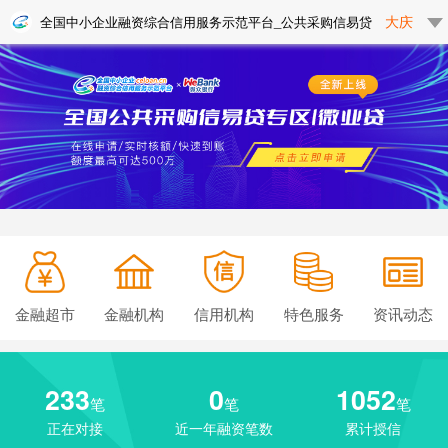
大庆
全国中小企业融资综合信用服务示范平台_公共采购信易贷
金融超市
金融机构
信用机构
特色服务
资讯动态
233
0
1052
笔
笔
笔
正在对接
近一年融资笔数
累计授信