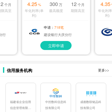
12
4.25
300
12
4.35
个月
%
万
个月
期限高至
年化利率(单
最高额度
期限高至
年化利率
利)
利)
申请：
718笔
分行
建设银行大庆分行
立即申请
信用服务机构
更多>>
福建省企业信用
中控数科信息科
成都数联铭品科
信息管理有限公
技有限公司
技有限公司