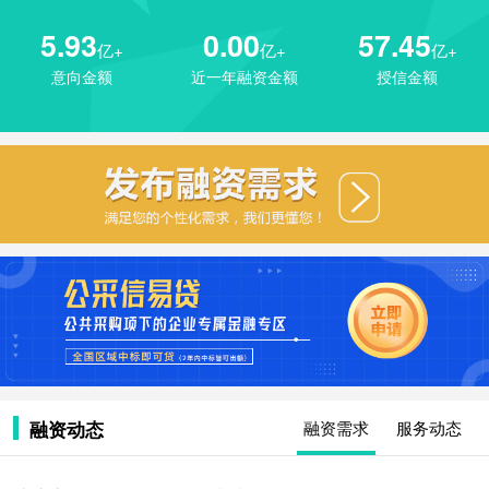
5.93
0.00
57.45
亿+
亿+
亿+
意向金额
近一年融资金额
授信金额
融资动态
融资需求
服务动态