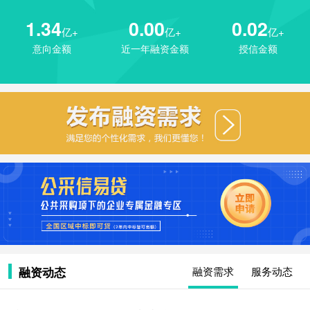
1.34
0.00
0.02
亿+
亿+
亿+
意向金额
近一年融资金额
授信金额
融资动态
融资需求
服务动态