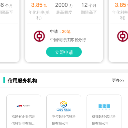
36
3.85
2000
12
3.85
个月
%
万
个月
期限高至
年化利率(单
最高额度
期限高至
年化利率
利)
利)
申请：
20笔
中国银行江苏省分行
立即申请
信用服务机构
更多>>
福建省企业信用
中控数科信息科
成都数联铭品科
信息管理有限公
技有限公司
技有限公司