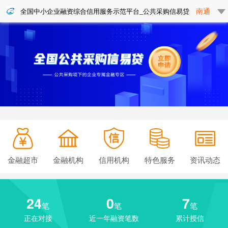
南通
全国中小企业融资综合信用服务示范平台_公共采购信易贷
金融超市
金融机构
信用机构
特色服务
资讯动态
24
0
7
笔
笔
笔
正在对接
近一年融资笔数
累计授信