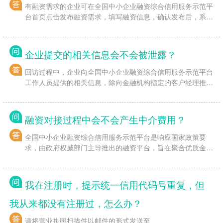
有融资需求的企业可在全国中小企业融资综合信用服务示范平
台首页点击发布融资需求，填写融资信息，确认发布后，系统
会为您推荐合适的金融产品。选择金融产品并提交预审材料
后，等待工作人员电话回访。
企业提交的相关信息会不会被泄露？
回访过程中，企业向全国中小企业融资综合信用服务示范平台
工作人员提供的相关信息，除向金融机构指定的客户经理推送
外，将严格保密不会提供给任何第三方。
融资对接过程中会不会产生中介费用？
全国中小企业融资综合信用服务示范平台是响应国家政策要
求，由政府权威部门主导推出的融资平台，旨在聚合优质金融
服务资源，快速响应企业融资需求，提升产融对接效率，解决
企业融资难、融资贵问题。在协助企业进行融资对接的过程
中，全国中小企业融资综合信用服务示范平台具有政府公益性
我在注册时，提示统一信用代码号重复，但
质，不收取任何费用。
我从来都没有注册过，怎么办？
请将营业执照扫描件以邮件的形式发送至